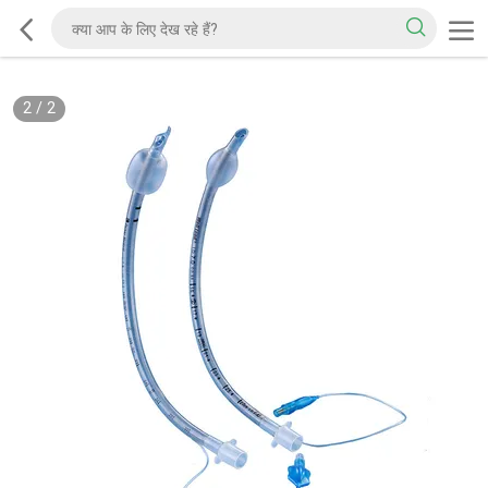
2
/
2