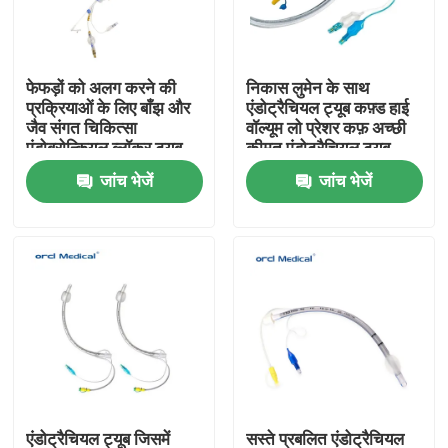
वीआर शो
फेफड़ों को अलग करने की
निकास लुमेन के साथ
प्रक्रियाओं के लिए बाँझ और
एंडोट्रैचियल ट्यूब कफ़्ड हाई
हमारे बारे में
जैव संगत चिकित्सा
वॉल्यूम लो प्रेशर कफ़ अच्छी
एंडोब्रोन्कियल ब्लॉकर ट्यूब
कीमत एंडोट्रैचियल ट्यूब
जांच भेजें
जांच भेजें
कारखाना भ्रमण
गुणवत्ता नियंत्रण
हमसे संपर्क करें
समाचार
प्रबलित एंडोट्रैचियल ट्यूब
एंडोट्रैचियल ट्यूब जिसमें
सस्ते प्रबलित एंडोट्रैचियल