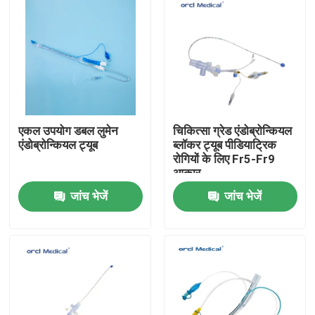
एकल उपयोग डबल लुमेन
चिकित्सा ग्रेड एंडोब्रोन्कियल
एंडोब्रोन्कियल ट्यूब
ब्लॉकर ट्यूब पीडियाट्रिक
रोगियों के लिए Fr5-Fr9
आकार
जांच भेजें
जांच भेजें
घर
उत्पाद
वीडियो