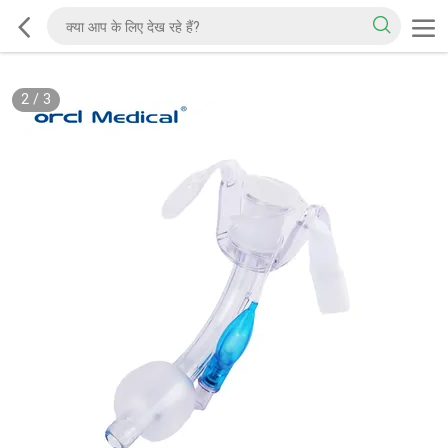
2
/
3