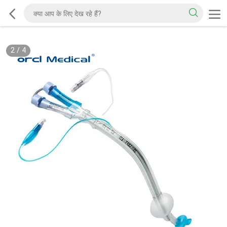
2
/
4