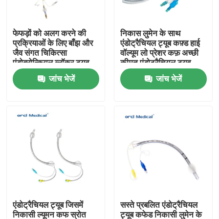
वीआर शो
फेफड़ों को अलग करने की
निकास लुमेन के साथ
प्रक्रियाओं के लिए बाँझ और
एंडोट्रैचियल ट्यूब कफ़्ड हाई
जैव संगत चिकित्सा
वॉल्यूम लो प्रेशर कफ़ अच्छी
हमारे बारे में
एंडोब्रोन्कियल ब्लॉकर ट्यूब
कीमत एंडोट्रैचियल ट्यूब
जांच भेजें
जांच भेजें
कारखाना भ्रमण
गुणवत्ता नियंत्रण
हमसे संपर्क करें
समाचार
एंडोट्रैचियल ट्यूब जिसमें
सस्ते प्रबलित एंडोट्रैचियल
प्रबलित एंडोट्रैचियल ट्यूब
निकासी ल्यूमन कफ स्रोत
ट्यूब कफेड निकासी लुमेन के