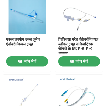
एकल उपयोग डबल लुमेन
चिकित्सा ग्रेड एंडोब्रोन्कियल
एंडोब्रोन्कियल ट्यूब
ब्लॉकर ट्यूब पीडियाट्रिक
रोगियों के लिए Fr5-Fr9
आकार
जांच भेजें
जांच भेजें
घर
उत्पाद
वीडियो