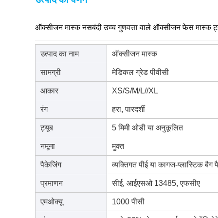
ऑक्सीजन मास्क नसबंदी उच्च गुणवत्ता वाले ऑक्सीजन फेस मास्क ट
उत्पाद का नाम
ऑक्सीजन मास्क
सामग्री
मेडिकल ग्रेड पीवीसी
आकार
XS/S/M/L//XL
रंग
हरा, पारदर्शी
ट्यूब
5 मिमी ओडी या अनुकूलित
नमूना
मुक्त
पैकेजिंग
व्यक्तिगत पीई या कागज-प्लास्टिक बैग 
प्रमाणन
सीई, आईएसओ 13485, एफसीए
एमओक्यू
1000 पीसी