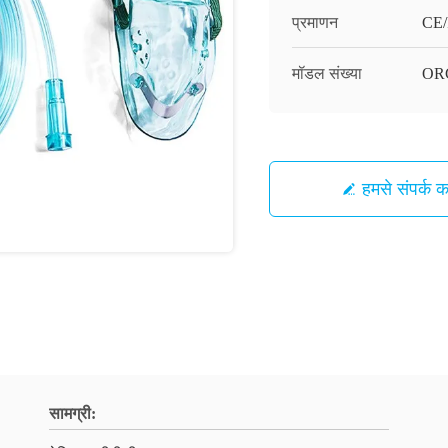
प्रमाणन
CE/
मॉडल संख्या
OR
हमसे संपर्क कर
सामग्री: