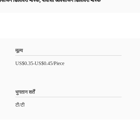
्सीजन डिलीवरी मास्क
,
पीवीसी ऑक्सीजन डिलीवरी मास्क
मूल्य
US$0.35-US$0.45/Piece
भुगतान शर्तें
टी/टी