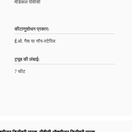
मेडिकल पीवीसी
कीटाणुशोधन प्रकार:
ई.ओ. गैस या नॉन-स्टेरिल
ट्यूब की लंबाई:
7 फीट