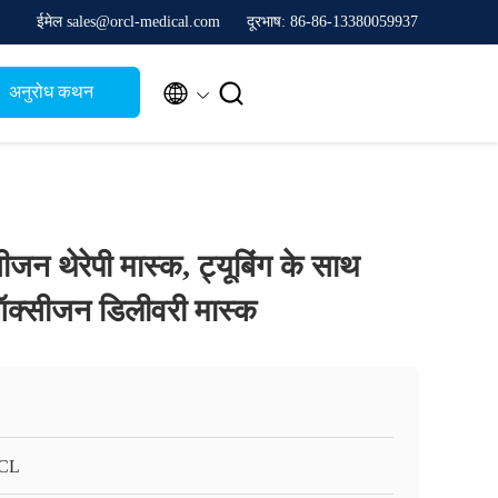
ईमेल sales@orcl-medical.com
दूरभाष: 86-86-13380059937


अनुरोध कथन
जन थेरेपी मास्क, ट्यूबिंग के साथ
ऑक्सीजन डिलीवरी मास्क
CL