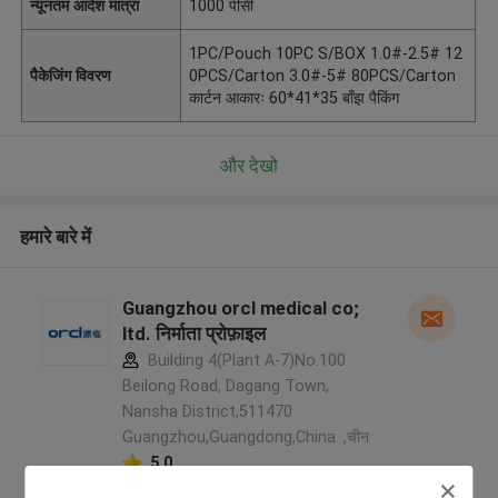
न्यूनतम आदेश मात्रा
1000 पीसी
1PC/Pouch 10PC S/BOX 1.0#-2.5# 12
पैकेजिंग विवरण
0PCS/Carton 3.0#-5# 80PCS/Carton
कार्टन आकारः 60*41*35 बाँझ पैकिंग
और देखो
हमारे बारे में
Guangzhou orcl medical co;
ltd. निर्माता प्रोफ़ाइल
Building 4(Plant A-7)No.100
Beilong Road, Dagang Town,
Nansha District,511470
Guangzhou,Guangdong,China. ,चीन
5.0
सत्यापित प्रदायक