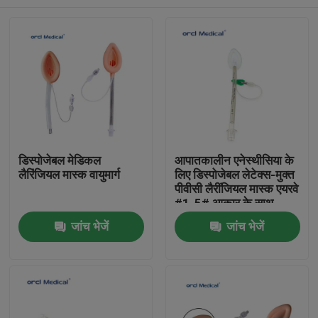
डिस्पोजेबल मेडिकल
आपातकालीन एनेस्थीसिया के
लैरिंजियल मास्क वायुमार्ग
लिए डिस्पोजेबल लेटेक्स-मुक्त
पीवीसी लैरींजियल मास्क एयरवे
#1-5# आकार के साथ
घर
जांच भेजें
जांच भेजें
उत्पाद
वीडियो