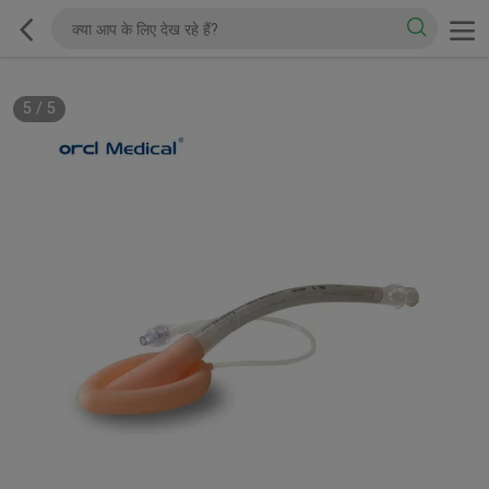
5
/
5