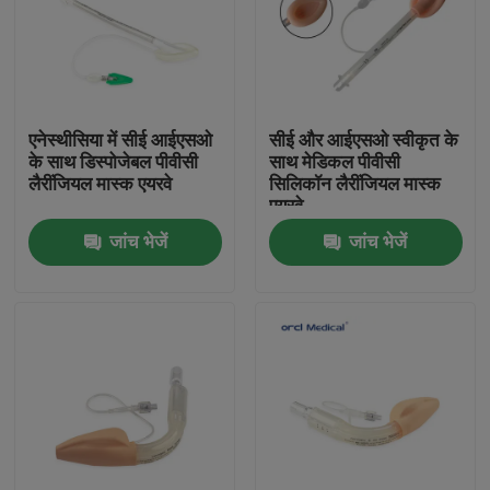
वीआर शो
हमारे बारे में
एनेस्थीसिया में सीई आईएसओ
सीई और आईएसओ स्वीकृत के
के साथ डिस्पोजेबल पीवीसी
साथ मेडिकल पीवीसी
लैरींजियल मास्क एयरवे
सिलिकॉन लैरींजियल मास्क
कारखाना भ्रमण
एयरवे
जांच भेजें
जांच भेजें
गुणवत्ता नियंत्रण
हमसे संपर्क करें
समाचार
प्रबलित एंडोट्रैचियल ट्यूब