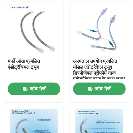
मर्फी आंख प्रबलित
अस्पताल उपयोग प्रबलित
एंडोट्रैचियल ट्यूब
मॉडल एंडोट्रैकेल ट्यूब
डिस्पोजेबल प्रीफॉर्म नाक
एंडोट्रैकेल ट्यूब के साथ कफ/
अनकफ
जांच भेजें
जांच भेजें
घर
उत्पाद
वीडियो