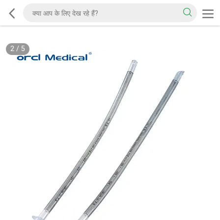
2
/
5