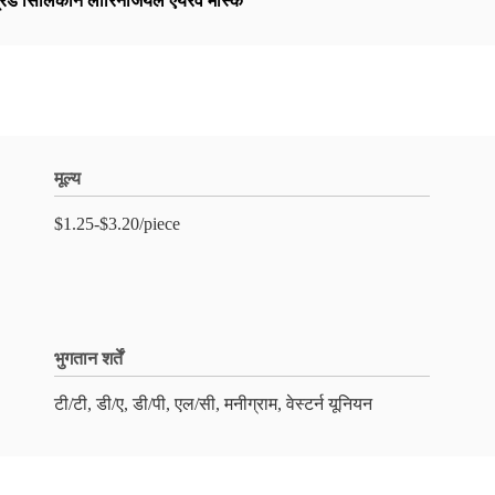
्रेड सिलिकॉन लारिनजियल एयरवे मास्क
मूल्य
$1.25-$3.20/piece
भुगतान शर्तें
टी/टी, डी/ए, डी/पी, एल/सी, मनीग्राम, वेस्टर्न यूनियन