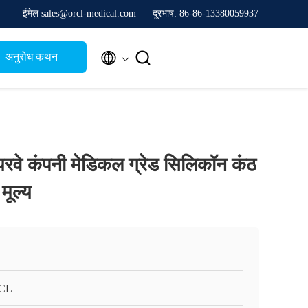
ईमेल sales@orcl-medical.com
दूरभाष: 86-86-13380059937


अनुरोध कथन
यरवे कंपनी मेडिकल ग्रेड सिलिकॉन कंठ
मूल्य
CL