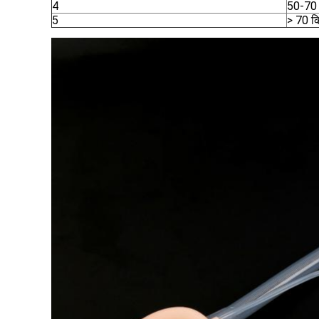
4
50-70
5
> 70 क