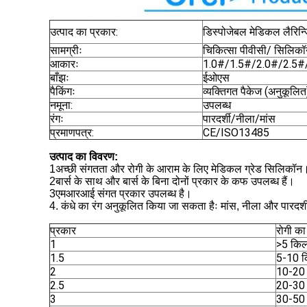
उत्पाद का प्रकार:
डिस्पोजेबल मेडिकल लैरिन्ज
सामग्रीः
चिकित्सा पीवीसी/
सिलिकॉ
आकारः
1.0#/1.5#/2.0#/2.5#
बाँझः
ईओएस
पैकिंगः
व्यक्तिगत पैकेज
(
अनुकूलित
नमूना:
उपलब्ध
रंगः
पारदर्शी/नीला/मांस
प्रमाणपत्र:
CE/ISO13485
उत्पाद का विवरण:
1अच्छी संगतता और रोगी के आराम के लिए मेडिकल ग्रेड सिलिकॉन
2बार्स के साथ और बार्स के बिना दोनों प्रकार के कफ उपलब्ध हैं।
3एमआरआई संगत प्रकार उपलब्ध है।
4. कंधे का रंग अनुकूलित किया जा सकता हैः मांस, नीला और पारदर्शी
प्रकार
रोगी क
1
>5 किल
1.5
5-10 क
2
10-20 
2.5
20-30 
3
30-50