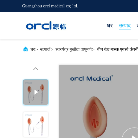
Guangzhou orcl medical co; ltd.
घर
उत्पाद
घर
>
उत्पादों
>
स्वरयंत्र मुखौटा वायुमार्ग
>
चीन कंठ मास्क एयरवे कंपन