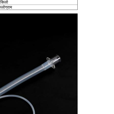
 किलो
िलोग्राम