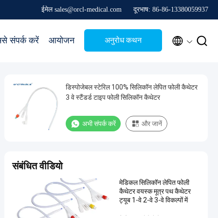
ईमेल sales@orcl-medical.com
दूरभाष: 86-86-13380059937


से संपर्क करें
आयोजन
अनुरोध कथन
डिस्पोजेबल स्टेरिल 100% सिलिकॉन लेपित फोली कैथेटर
3 वे स्टैंडर्ड टाइप फोली सिलिकॉन कैथेटर
अभी संपर्क करें
और जानें
संबंधित वीडियो
मेडिकल सिलिकॉन लेपित फोली
कैथेटर वयस्क मूत्र पथ कैथेटर
ट्यूब 1-वे 2-वे 3-वे विकल्पों में