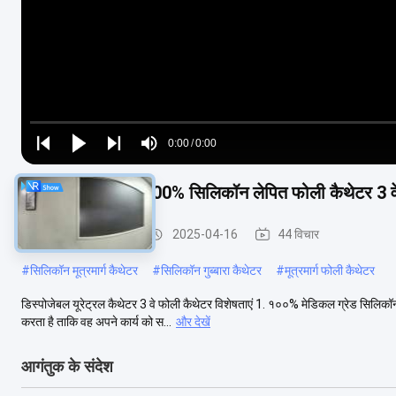
Loaded
:
0%
0:00
/
0:00
Play
Play
Play
Mute
Current
Duration
next
next
डिस्पोजेबल स्टेरिल 100% सिलिकॉन लेपित फोली कैथेटर 3 वे 
Time
सिलिकॉन फोले कैथेटर
2025-04-16
44 विचार
#
सिलिकॉन मूत्रमार्ग कैथेटर
#
सिलिकॉन गुब्बारा कैथेटर
#
मूत्रमार्ग फोली कैथेटर
डिस्पोजेबल यूरेट्रल कैथेटर 3 वे फोली कैथेटर विशेषताएं 1. १००% मेडिकल ग्रेड सिलिकॉन स
करता है ताकि वह अपने कार्य को स...
और देखें
आगंतुक के संदेश