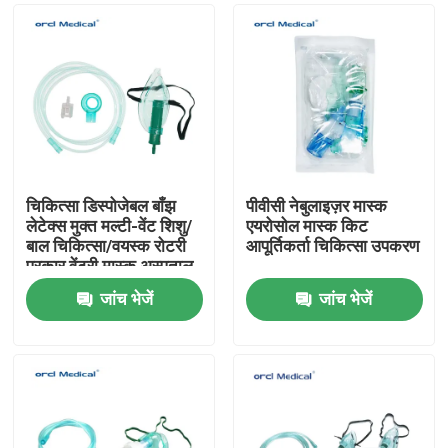
चिकित्सा डिस्पोजेबल बाँझ
पीवीसी नेबुलाइज़र मास्क
लेटेक्स मुक्त मल्टी-वेंट शिशु/
एयरोसोल मास्क किट
बाल चिकित्सा/वयस्क रोटरी
आपूर्तिकर्ता चिकित्सा उपकरण
प्रकार वेंटुरी मास्क अस्पताल
के उपयोग के लिए
जांच भेजें
जांच भेजें
घर
उत्पाद
वीडियो