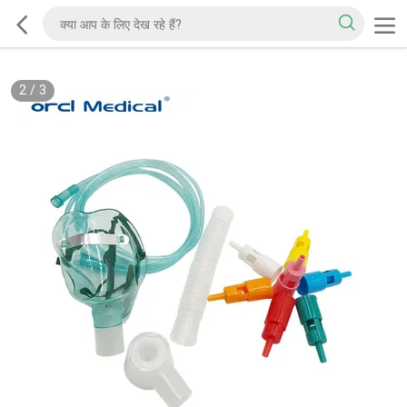
2
/
3