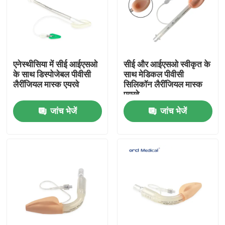
वीआर शो
हमारे बारे में
एनेस्थीसिया में सीई आईएसओ
सीई और आईएसओ स्वीकृत के
के साथ डिस्पोजेबल पीवीसी
साथ मेडिकल पीवीसी
लैरींजियल मास्क एयरवे
सिलिकॉन लैरींजियल मास्क
कारखाना भ्रमण
एयरवे
जांच भेजें
जांच भेजें
गुणवत्ता नियंत्रण
हमसे संपर्क करें
समाचार
प्रबलित एंडोट्रैचियल ट्यूब