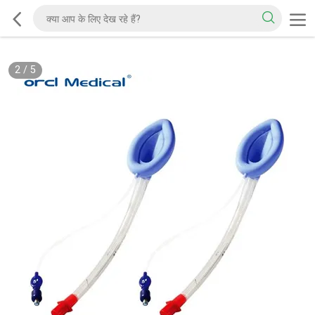
2
/
5