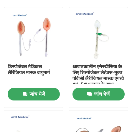
डिस्पोजेबल मेडिकल
आपातकालीन एनेस्थीसिया के
लैरिंजियल मास्क वायुमार्ग
लिए डिस्पोजेबल लेटेक्स-मुक्त
पीवीसी लैरींजियल मास्क एयरवे
#1-5# आकार के साथ
घर
जांच भेजें
जांच भेजें
उत्पाद
वीडियो